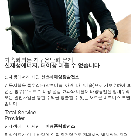
가속화되는 지구온난화 문제
신재생에너지, 더이상 미룰 수 없습니다
신재생에너지 제안 첫번째
태양광발전소
건물지붕을 특수강판(알루미늄, 아연, 마그네슘)으로 개보수하여 30
년간 방수(유지보수)비용 절감 효과와 더불어 태양광발전 임대수익
또는 발전사업을 통한 수익을 창출할 수 있는 새로운 비즈니스 모델
입니다.
Total Service
Provider
신재생에너지 제안 두번째
풍력발전소
화석연료가 아닌 바람의 힘을 회전력으로 전환시켜 발생되는 전력