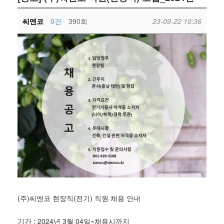
씨엔코
0건
390회
23-09-22 10:36
(주)씨엔코 현장직(전기) 직원 채용 안내
기간 : 2024년 3월 04일~채용시까지