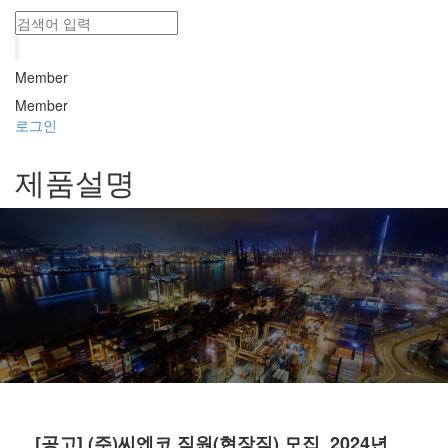
Member
Member
로그인
제품설명
[공고] (주)씨엔코 직원(현장직) 모집_2024년