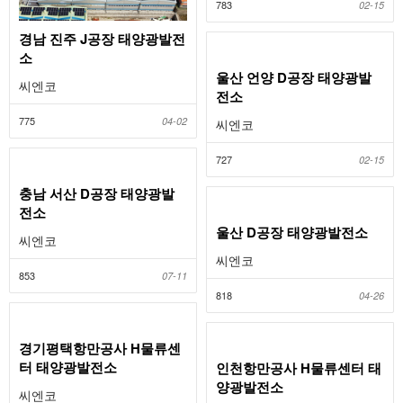
783
02-15
경남 진주 J공장 태양광발전
소
울산 언양 D공장 태양광발
씨엔코
전소
775
04-02
씨엔코
727
02-15
충남 서산 D공장 태양광발
전소
울산 D공장 태양광발전소
씨엔코
씨엔코
853
07-11
818
04-26
경기평택항만공사 H물류센
터 태양광발전소
인천항만공사 H물류센터 태
양광발전소
씨엔코