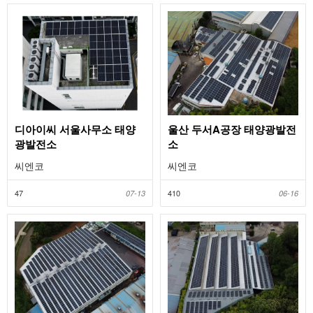
디아이씨 서울사무소 태양
울산 두서A공장 태양광발전
광발전소
소
씨엔코
씨엔코
47
410
07-13
06-16