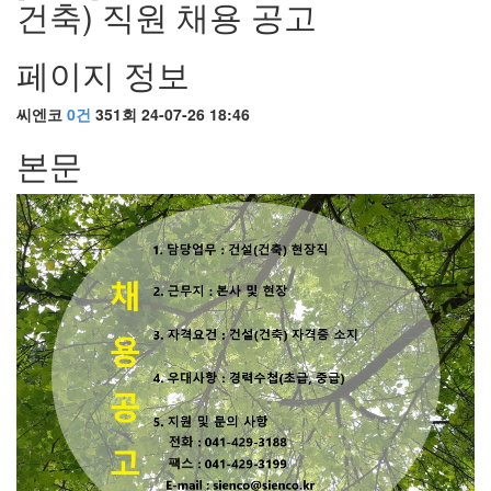
건축) 직원 채용 공고
페이지 정보
씨엔코
0건
351회
24-07-26 18:46
본문