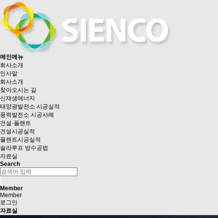
메인메뉴
회사소개
인사말
회사소개
찾아오시는 길
신재생에너지
태양광발전소 시공실적
풍력발전소 시공사례
건설·플랜트
건설시공실적
플랜트시공실적
솔라루프 방수공법
자료실
Search
Member
Member
로그인
자료실